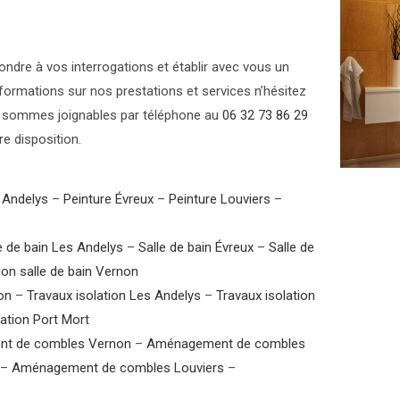
ondre à vos interrogations et établir avec vous un
nformations sur nos prestations et services n’hésitez
sommes joignables par téléphone au
06 32 73 86 29
re disposition.
 Andelys
–
Peinture Évreux
–
Peinture Louviers
–
e de bain Les Andelys
–
Salle de bain Évreux
–
Salle de
on salle de bain Vernon
on
–
Travaux isolation Les Andelys
–
Travaux isolation
lation Port Mort
t de combles Vernon
–
Aménagement de combles
–
Aménagement de combles Louviers
–